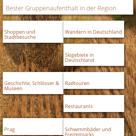
Bester Gruppenaufenthalt in der Region
Shoppen und
Wandern in Deutschland
Stadtbesuche
Skigebiete in
Deutschland
Geschichte, Schlösser &
Radtouren
Museen
Restaurants
Prag
Schwimmbäder und
Freizeitparks